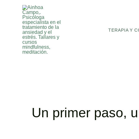
Ir
al
contenido
TERAPIA Y 
Crea clarid
calma en tu
Un primer paso, 