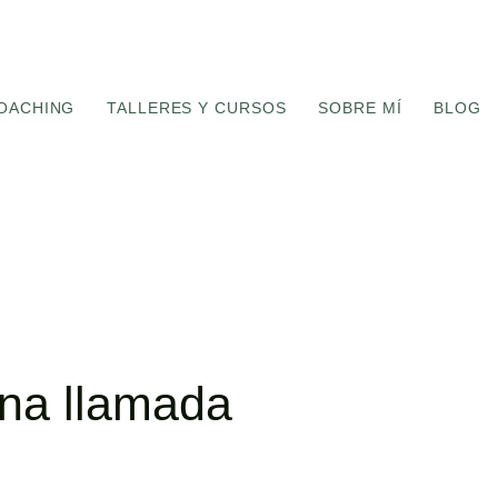
COACHING
TALLERES Y CURSOS
SOBRE MÍ
BLOG
ad y
 vida
una llamada