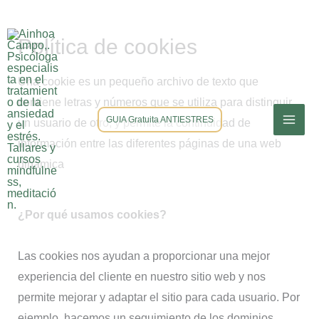
Ir
Política de cookies
al
contenido
Una cookie es un pequeño archivo de texto que
contiene letras y números que se utiliza para distinguir
GUIA Gratuita ANTIESTRES
un usuario de otro, y permite la continuidad de
información entre las diferentes páginas de una web
dinámica
¿Por qué usamos cookies?
Las cookies nos ayudan a proporcionar una mejor
experiencia del cliente en nuestro sitio web y nos
permite mejorar y adaptar el sitio para cada usuario. Por
ejemplo, hacemos un seguimiento de los dominios