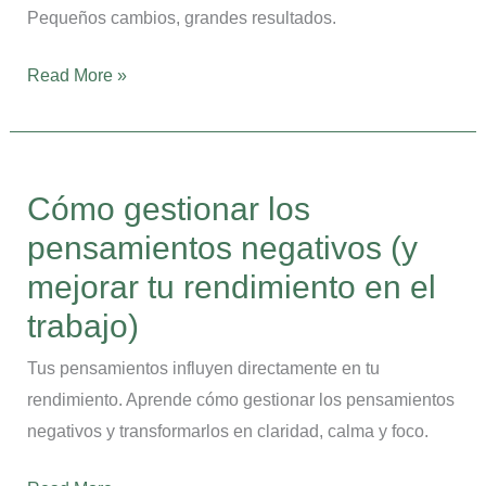
(y
Pequeños cambios, grandes resultados.
mejora
tu
Read More »
bienestar)
Cómo
gestionar
Cómo gestionar los
los
pensamientos negativos (y
pensamientos
negativos
mejorar tu rendimiento en el
(y
trabajo)
mejorar
tu
Tus pensamientos influyen directamente en tu
rendimiento
rendimiento. Aprende cómo gestionar los pensamientos
en
negativos y transformarlos en claridad, calma y foco.
el