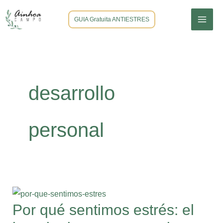
Ir
GUIA Gratuita ANTIESTRES
al
contenido
desarrollo
personal
Por
qué
Por qué sentimos estrés: el
sentimos