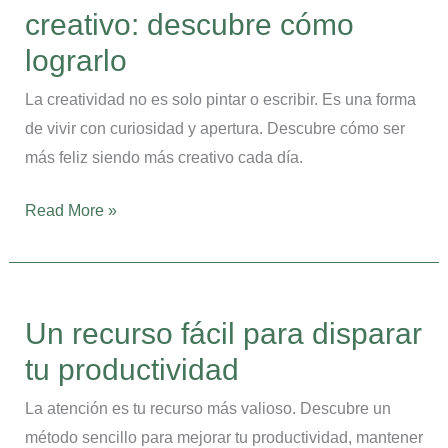
creativo: descubre cómo
siendo
más
lograrlo
creativo:
La creatividad no es solo pintar o escribir. Es una forma
descubre
de vivir con curiosidad y apertura. Descubre cómo ser
cómo
más feliz siendo más creativo cada día.
lograrlo
Read More »
Un
recurso
Un recurso fácil para disparar
fácil
tu productividad
para
disparar
La atención es tu recurso más valioso. Descubre un
tu
método sencillo para mejorar tu productividad, mantener