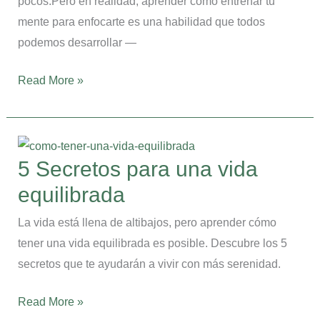
pocos.Pero en realidad, aprender cómo entrenar tu
para
mente para enfocarte es una habilidad que todos
enfocarte
podemos desarrollar —
sin
estrés
Read More »
5
Secretos
5 Secretos para una vida
para
equilibrada
una
vida
La vida está llena de altibajos, pero aprender cómo
equilibrada
tener una vida equilibrada es posible. Descubre los 5
secretos que te ayudarán a vivir con más serenidad.
Read More »