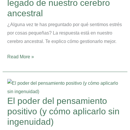
legado de nuestro cerebro
estrés:
el
ancestral
legado
¿Alguna vez te has preguntado por qué sentimos estrés
de
por cosas pequeñas? La respuesta está en nuestro
nuestro
cerebro ancestral. Te explico cómo gestionarlo mejor.
cerebro
ancestral
Read More »
El
poder
del
El poder del pensamiento
pensamiento
positivo (y cómo aplicarlo sin
positivo
(y
ingenuidad)
cómo