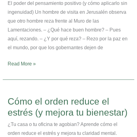
El poder del pensamiento positivo (y cómo aplicarlo sin
aplicarlo
ingenuidad) Un hombre de visita en Jerusalén observa
sin
que otro hombre reza frente al Muro de las
ingenuidad)
Lamentaciones. – ¿Qué hace buen hombre? – Pues
aquí, rezando. – ¿Y por qué reza? – Rezo por la paz en
el mundo, por que los gobernantes dejen de
Read More »
Cómo
el
Cómo el orden reduce el
orden
estrés (y mejora tu bienestar)
reduce
el
¿Tu casa o tu oficina te agobian? Aprende cómo el
estrés
orden reduce el estrés y mejora tu claridad mental.