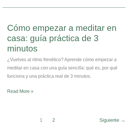
Cómo
empezar
Cómo empezar a meditar en
a
casa: guía práctica de 3
meditar
en
minutos
casa:
¿Vuelves al ritmo frenético? Aprende cómo empezar a
guía
meditar en casa con una guía sencilla: qué es, por qué
práctica
funciona y una práctica real de 3 minutos.
de
3
Read More »
minutos
1
2
Siguiente
→