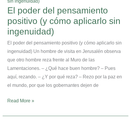
del
El poder del pensamiento
pensamiento
positivo (y cómo aplicarlo sin
positivo
(y
ingenuidad)
cómo
El poder del pensamiento positivo (y cómo aplicarlo sin
aplicarlo
ingenuidad) Un hombre de visita en Jerusalén observa
sin
que otro hombre reza frente al Muro de las
ingenuidad)
Lamentaciones. – ¿Qué hace buen hombre? – Pues
aquí, rezando. – ¿Y por qué reza? – Rezo por la paz en
el mundo, por que los gobernantes dejen de
Read More »
Cómo
el