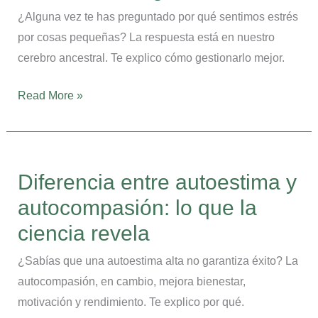
negativas
¿Alguna vez te has preguntado por qué sentimos estrés
por cosas pequeñas? La respuesta está en nuestro
cerebro ancestral. Te explico cómo gestionarlo mejor.
Read More »
Diferencia
entre
Diferencia entre autoestima y
autoestima
autocompasión: lo que la
y
autocompasión:
ciencia revela
lo
¿Sabías que una autoestima alta no garantiza éxito? La
que
autocompasión, en cambio, mejora bienestar,
la
motivación y rendimiento. Te explico por qué.
ciencia