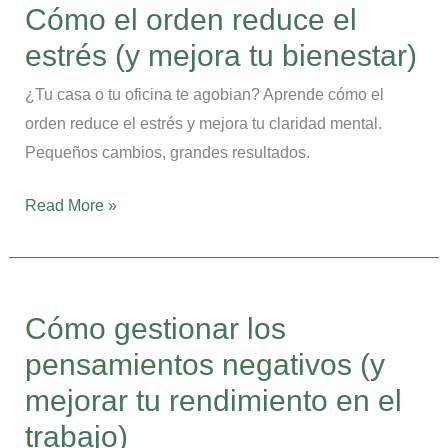
Cómo el orden reduce el
orden
estrés (y mejora tu bienestar)
reduce
el
¿Tu casa o tu oficina te agobian? Aprende cómo el
estrés
orden reduce el estrés y mejora tu claridad mental.
(y
Pequeños cambios, grandes resultados.
mejora
tu
Read More »
bienestar)
Cómo
gestionar
Cómo gestionar los
los
pensamientos negativos (y
pensamientos
negativos
mejorar tu rendimiento en el
(y
trabajo)
mejorar