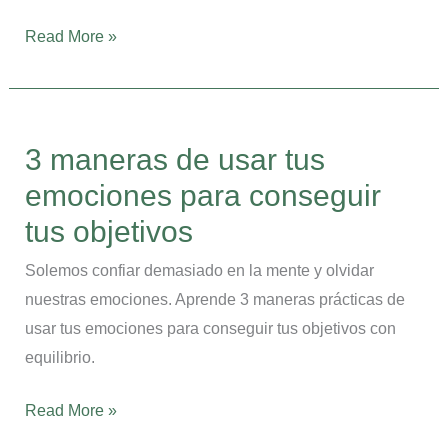
Read More »
3
maneras
3 maneras de usar tus
de
emociones para conseguir
usar
tus
tus objetivos
emociones
Solemos confiar demasiado en la mente y olvidar
para
nuestras emociones. Aprende 3 maneras prácticas de
conseguir
usar tus emociones para conseguir tus objetivos con
tus
equilibrio.
objetivos
Read More »