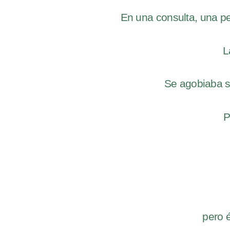
En una consulta, una 
L
Se agobiaba si
P
pero 