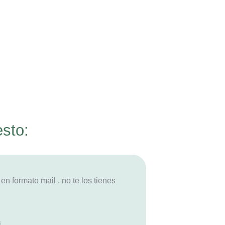
esto:
n formato mail , no te los tienes
.