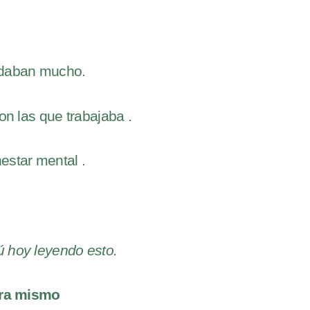
yudaban mucho.
n las que trabajaba .
estar mental .
ú hoy leyendo esto.
ora mismo