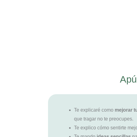
Apún
Te explicaré como
mejorar t
que tragar no te preocupes.
Te explico cómo sentirte mej
Te mando
ideas sencillas
pa