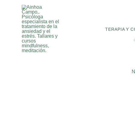
Ir
al
contenido
TERAPIA Y 
N