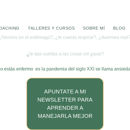
COACHING
TALLERES Y CURSOS
SOBRE MÍ
BLOG
¿Nervios en el estómago?, ¿te cuesta respirar?, ¿duermes mal?
¿le das vueltas a las cosas sin parar?
o estás enfermo es la pandemia del siglo XXI se llama ansied
APUNTATE A MI
NEWSLETTER PARA
APRENDER A
MANEJARLA MEJOR