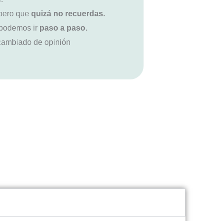
 pero que
quizá no recuerdas.
 podemos ir
paso a paso.
 cambiado de opinión