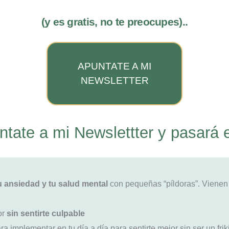
(y es gratis, no te preocupes)..
APUNTATE A MI
NEWSLETTER
tate a mi Newslettter y pasará 
u ansiedad y tu salud mental
con pequeñas “píldoras”. Vienen e
or
sin sentirte culpable
ra implementar en tu día a día para sentirte mejor sin ser un friki