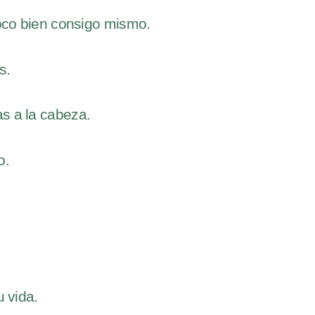
co bien consigo mismo.
s.
as a la cabeza.
o.
 vida.